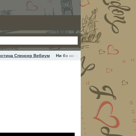
истина Спенсер Вебиум
Ни бэ ни мэ