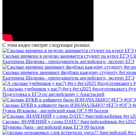
С этим видео смотрят следующие ролики:
Сколько времени в неделю занимается студент на курсе ЕГЭ Clin
Екатерина Шадрова - преподаватель английского, эксперт ЕГЭ
Сколько времени занимают фидбэки каждому студенту #егэпоанг
Екатерина Шадрова - преподаватель английского, эксперт ЕГЭ
А сколько учебников у вас?) #егэ #егэ2025 #подготовкакегэ #у
Подготовка к ЕГЭ по английскому с Анастасией
Сколько БУКВ в алфавите было ИЗНАЧАЛЬНО? #ЕГЭ #ОГЭ #е
Гузяль Искакова - английский язык ОГЭ 99 баллов
Сколько ЗНАЧЕНИЙ у слова DATE? #английскийязык #егэ2025
Шункова Дана - английский язык ЕГЭ 99 баллов