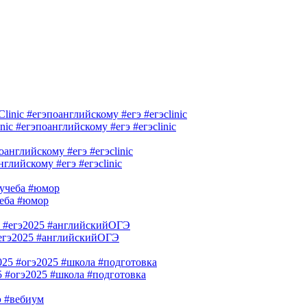
ic #егэпоанглийскому #егэ #егэclinic
лийскому #егэ #егэclinic
чеба #юмор
гэ2025 #английскийОГЭ
 #огэ2025 #школа #подготовка