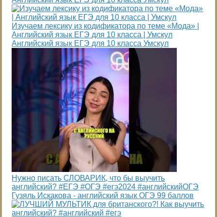
Изучаем лексику из кодификатора по теме «Мода» |
Английский язык ЕГЭ для 10 класса | Умскул
Английский язык ЕГЭ для 10 класса Умскул
Нужно писать СЛОВАРИК, что бы выучить
английский? #ЕГЭ #ОГЭ #егэ2024 #английскийОГЭ
Гузяль Искакова - английский язык ОГЭ 99 баллов