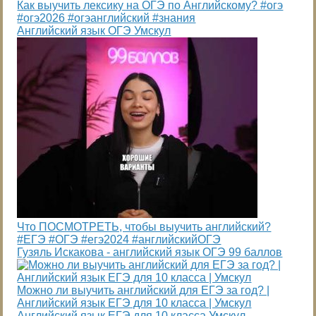
Как выучить лексику на ОГЭ по Английскому? #огэ
#огэ2026 #огэанглийский #знания
Английский язык ОГЭ Умскул
Что ПОСМОТРЕТЬ, чтобы выучить английский?
#ЕГЭ #ОГЭ #егэ2024 #английскийОГЭ
Гузяль Искакова - английский язык ОГЭ 99 баллов
Можно ли выучить английский для ЕГЭ за год? |
Английский язык ЕГЭ для 10 класса | Умскул
Английский язык ЕГЭ для 10 класса Умскул