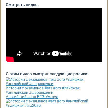
Смотреть видео:
С этим видео смотрят следующие ролики:
Истории с экзаменов #егэ #огэ #лайфхак
#английский #шеринкелли
Английский язык ЕГЭ Умскул