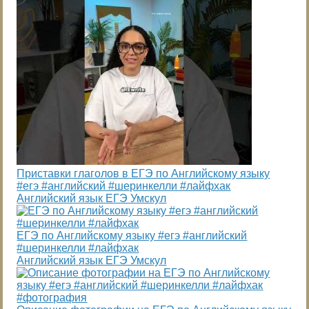
Приставки глаголов в ЕГЭ по Английскому языку
#егэ #английский #шеринкелли #лайфхак
Английский язык ЕГЭ Умскул
ЕГЭ по Английскому языку #егэ #английский
#шеринкелли #лайфхак
Английский язык ЕГЭ Умскул