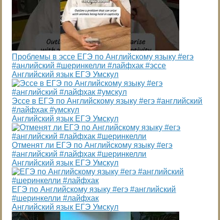
Проблемы в эссе ЕГЭ по Английскому языку #егэ
#анлийский #шеринкелли #лайфхак #эссе
Английский язык ЕГЭ Умскул
Эссе в ЕГЭ по Английскому языку #егэ #английский
#лайфхак #умскул
Английский язык ЕГЭ Умскул
Отменят ли ЕГЭ по Английскому языку #егэ
#английский #лайфхак #шеринкелли
Английский язык ЕГЭ Умскул
ЕГЭ по Английскому языку #егэ #английский
#шеринкелли #лайфхак
Английский язык ЕГЭ Умскул