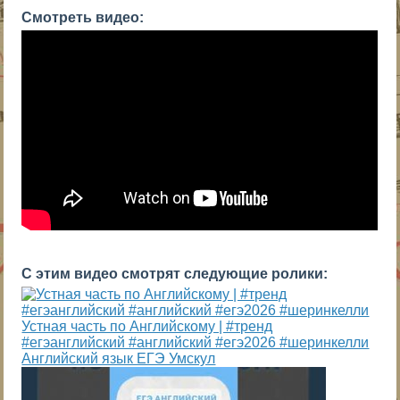
Смотреть видео:
С этим видео смотрят следующие ролики:
Устная часть по Английскому | #тренд
#егэанглийский #английский #егэ2026 #шеринкелли
Английский язык ЕГЭ Умскул