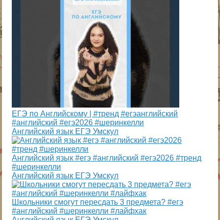
ЕГЭ по Английскому | #тренд #егэанглийский
#английский #егэ2026 #шеринкелли
Английский язык ЕГЭ Умскул
Английский язык #егэ #английский #егэ2026 #тренд
#шеринкелли
Английский язык ЕГЭ Умскул
Школьники смогут пересдать 3 предмета? #егэ
#английский #шеринкелли #лайфхак
Английский язык ЕГЭ Умскул