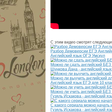
С этим видео смотрят следующи
Разбор Демоверсии ЕГЭ Английск
Английский язык ОГЭ Умскул
Можно ли сдать английский БЕ
Шункова Дана - английский язык
Можно ли выучить английский для
Английский язык ЕГЭ для 10 кла
Можно ли учить английский БЕ
Гузяль Искакова - английский я
С какого сериала можно начать
Гузяль Искакова - английский я