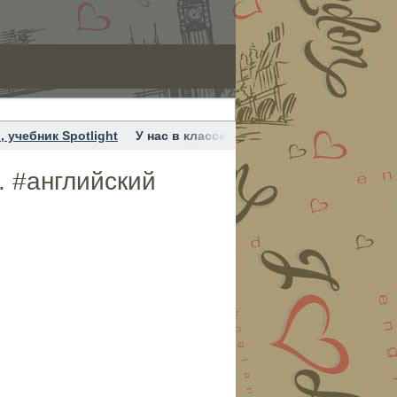
 учебник Spotlight
У нас в классе оказалось ещё можно и в
. #английский