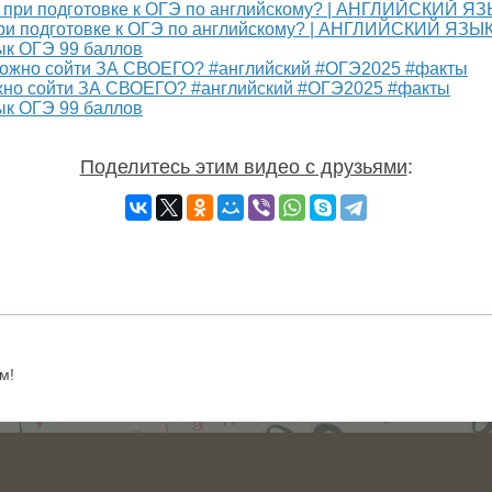
ри подготовке к ОГЭ по английскому? | АНГЛИЙСКИЙ ЯЗЫ
зык ОГЭ 99 баллов
о сойти ЗА СВОЕГО? #английский #ОГЭ2025 #факты
зык ОГЭ 99 баллов
Поделитесь этим видео с друзьями
:
м!