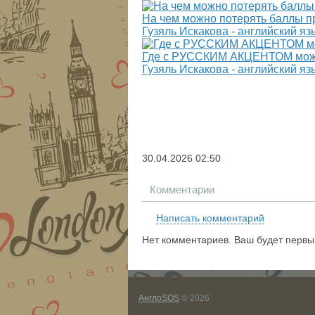
На чем можно потерять баллы п
Гузяль Искакова - английский я
Где с РУССКИМ АКЦЕНТОМ можн
Гузяль Искакова - английский я
30.04.2026
02:50
Комментарии
Написать комментарий
Нет комментариев. Ваш будет первы
АнглоSOS
© 2026