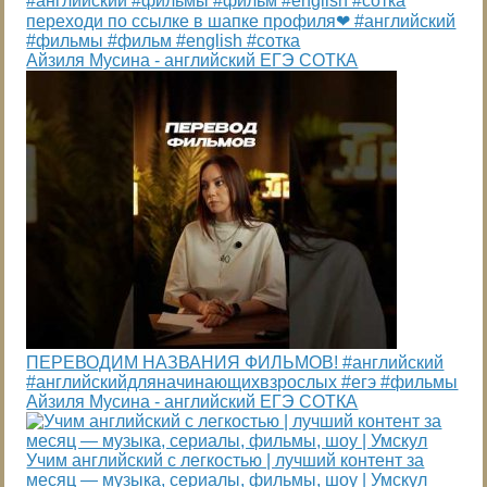
переходи по ссылке в шапке профиля❤️ #английский
#фильмы #фильм #english #сотка
Айзиля Мусина - английский ЕГЭ СОТКА
ПЕРЕВОДИМ НАЗВАНИЯ ФИЛЬМОВ! #английский
#английскийдляначинающихвзрослых #егэ #фильмы
Айзиля Мусина - английский ЕГЭ СОТКА
Учим английский с легкостью | лучший контент за
месяц — музыка, сериалы, фильмы, шоу | Умскул