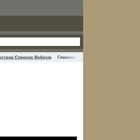
истина Спенсер Вебиум
Главное – это ощущуения!