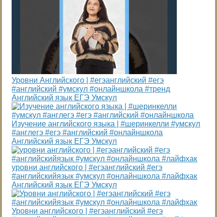
Уровни Английского | #егэанглийский #егэ
#английский #умскул #онлайншкола #тренд
Английский язык ЕГЭ Умскул
Изучение английского языка | #шеринкелли #умскул
#англегэ #егэ #английский #онлайншкола
Английский язык ЕГЭ Умскул
уровни английского | #егэанглийский #егэ
#английскийязык #умскул #онлайншкола #лайфхак
Английский язык ЕГЭ Умскул
Уровни английского | #егэанглийский #егэ