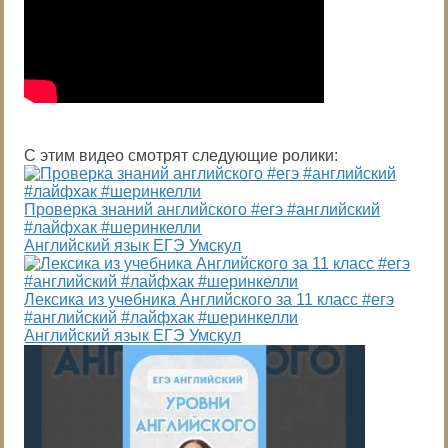
С этим видео смотрят следующие ролики:
Проверка знаний английского #егэ #английский
#лайфхак #шеринкелли
Английский язык ЕГЭ Умскул
Лексика из учебника Английского за 11 класс #егэ
#английский #лайфхак #шеринкелли
Английский язык ЕГЭ Умскул