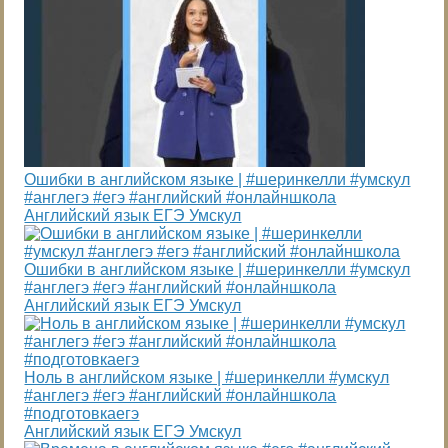
Ошибки в английском языке | #шеринкелли #умскул
#англегэ #егэ #английский #онлайншкола
Английский язык ЕГЭ Умскул
Ошибки в английском языке | #шеринкелли #умскул
#англегэ #егэ #английский #онлайншкола
Английский язык ЕГЭ Умскул
Ноль в английском языке | #шеринкелли #умскул
#англегэ #егэ #английский #онлайншкола
#подготовкаегэ
Английский язык ЕГЭ Умскул