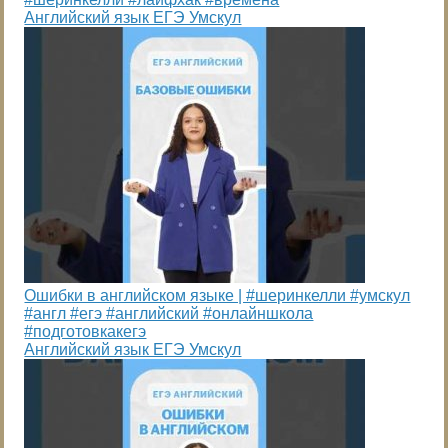
Английский язык ЕГЭ Умскул
Ошибки в английском языке | #шеринкелли #умскул
#англ #егэ #английский #онлайншкола
#подготовкакегэ
Английский язык ЕГЭ Умскул