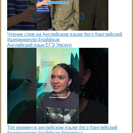
Чтение слов на Английском языке #егэ #английский
#шеринкелли #лайфхак
Английский язык ЕГЭ Умскул
Топ времен в английском языке #егэ #английский
#шеринкелли #лайфхак #времена