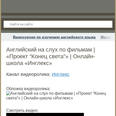
Видеоуроки по изучению английского языка
Инглекс
Английский на слух по фильмам |
«Проект “Конец света”» | Онлайн-
школа «Инглекс»
Канал видеоролика:
Инглекс
Обложка видеоролика:
Смотреть видео: