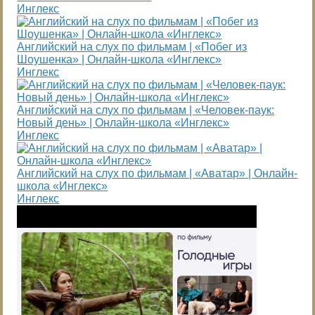
Инглекс
Английский на слух по фильмам | «Побег из
Шоушенка» | Онлайн-школа «Инглекс»
Инглекс
Английский на слух по фильмам | «Человек-паук:
Новый день» | Онлайн-школа «Инглекс»
Инглекс
Английский на слух по фильмам | «Аватар» | Онлайн-
школа «Инглекс»
Инглекс