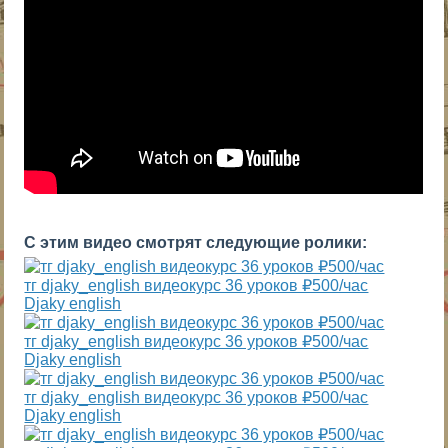
С этим видео смотрят следующие ролики:
тг djaky_english видеокурс 36 уроков ₽500/час
Djaky english
тг djaky_english видеокурс 36 уроков ₽500/час
Djaky english
тг djaky_english видеокурс 36 уроков ₽500/час
Djaky english