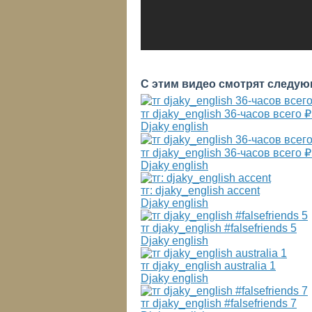
С этим видео смотрят следую
тг djaky_english 36-часов всего 
Djaky english
тг djaky_english 36-часов всего 
Djaky english
тг: djaky_english accent
Djaky english
тг djaky_english #falsefriends 5
Djaky english
тг djaky_english australia 1
Djaky english
тг djaky_english #falsefriends 7