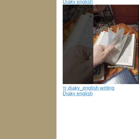
Djaky english
тг djaky_english writing
Djaky english