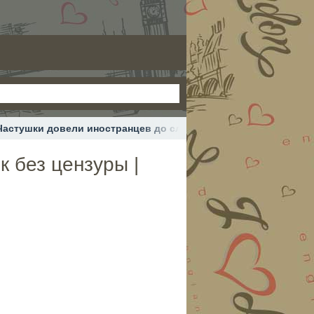
Частушки довели иностранцев до слёз | Русский язык без ценз
к без цензуры |