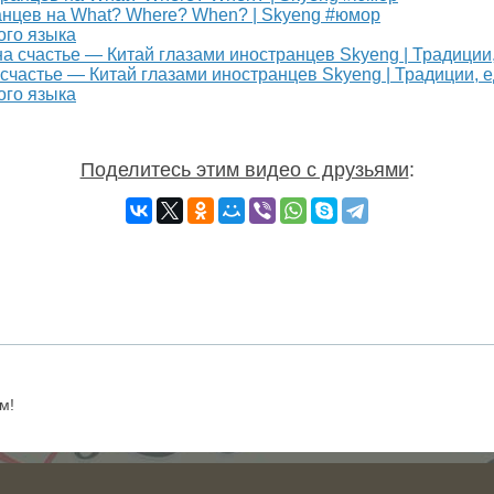
нцев на What? Where? When? | Skyeng #юмор
ого языка
 счастье — Китай глазами иностранцев Skyeng | Традиции, е
ого языка
Поделитесь этим видео с друзьями
:
м!