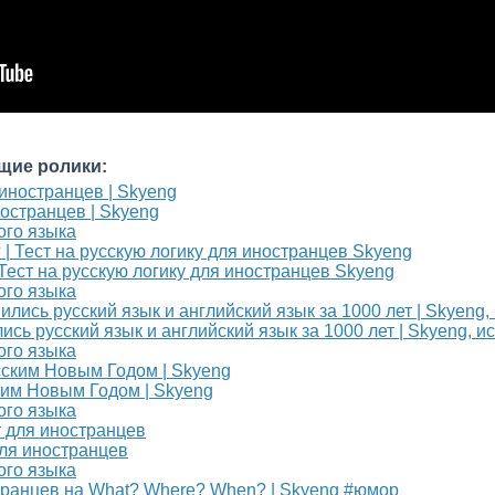
щие ролики:
ностранцев | Skyeng
ого языка
т на русскую логику для иностранцев Skyeng
ого языка
ись русский язык и английский язык за 1000 лет | Skyeng, и
ого языка
ким Новым Годом | Skyeng
ого языка
ля иностранцев
ого языка