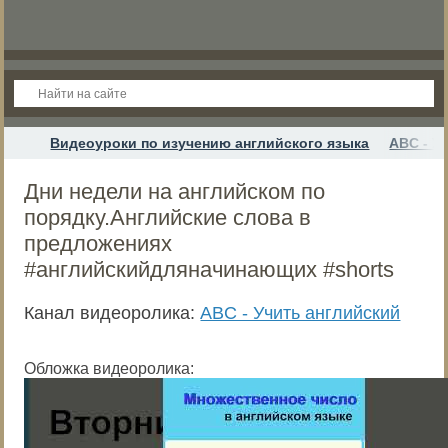
Видеоуроки по изучению английского языка
ABC - У
Дни недели на английском по
порядку.Английские слова в
предложениях
#английскийдляначинающих #shorts
Канал видеоролика:
ABC - Учить английский
Обложка видеоролика: