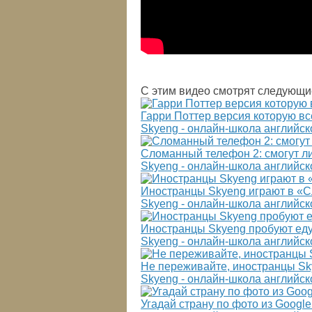
С этим видео смотрят следующи
Гарри Поттер версия которую вс
Skyeng - онлайн-школа английск
Сломанный телефон 2: смогут ли
Skyeng - онлайн-школа английск
Иностранцы Skyeng играют в «
Skyeng - онлайн-школа английск
Иностранцы Skyeng пробуют еду
Skyeng - онлайн-школа английск
Не переживайте, иностранцы S
Skyeng - онлайн-школа английск
Угадай страну по фото из Google