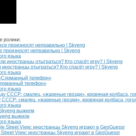
е ролики:
е произносят неправильно | Skyeng
ого языка
 иностранцы отыграться? Кто спасёт игру? | Skyeng
ого языка
Сломанный телефон»
ого языка
 СССР: смалец, «жареные гвозди», кровяная колбаса, гого
ого языка
kyeng выжили
ого языка
 Street View: иностранцы Skyeng играют в GeoGuessr